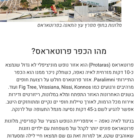
מלונות בחוף מפרץ עץ התאנה בפרוטאראס
מהו הכפר פרוטאראס?
פרוטאראס (Protaras) הוא אזור נופש מוניציפלי לא גדול שנמצא
כ-10 דקות מזרחית לאיה נאפה, כשחלק ניכר ממנו הוא הכפר
התיירותי Paralimni. אזור פרוטארס חולש על רצועת חופים
מרהיבים ורגועים כמו Fig Tree, Vrissiana, Nissi, Konnos ועוד.
נים האחרונות האזור התפתח ומלא במלונות, ריזורטים ודירות
רוח מכל הרמות, לאורך טיילות חופי ים נקיים ומתוחזקים היטב.
להגיע לשם ב-45 דקות נסיעה מנמל התעופה של לרנקה.
יגוד לאיה נאפה – אימפריית הנופש הצעיר של קפריסין, מלונות
וטאראס פונים יותר לקהל של משפחות עם ילדים וזוגות
והבים שקט, אך למרות זאת גם שם תמצאו חיי לילה ומסעדות