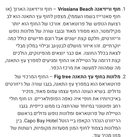
חוף וריזיאנה Vrissiana Beach
– חוף וריזיאנה הארוך (או
חוף סאנרייז בשמו העממי), מצפון לחוף עץ התאנה הוא לב
רצועת הנופש של פרוטאראס. אורכו של החוף הוא יותר
מקילומטר, הוא מסודר מאוד ובגבו שורה של מלונות נופש
וריזורטים, חלקם קצת ישנים אבל רובם חדישים כולל כמה
יוקרתיים. זהו איזור מושלם לבטן-גב ובילוי במלון מבלי
לצאת בכלל החוצה. אם כבר יוצאים מהפינוקים, הולכים
קצת דרומה על הטיילת או החוף ומגיעים למפרץ עץ התאנה,
מה שמהווה למעשה את מרכז הכפר.
מלונות בחוף עץ התאנה Fig tree
– החוף המרכזי של
פרוטאראס הוא במפרץ עץ התאנה, בגבו שורה של ריזורטים
גדולים. בשיא העונה החוף עצמו עמוס מאוד, מזכיר
באיכויותיו את חופי איה נאפה הפופולאריים. הו חוף חולי
רחב ופוטוגני במיוחד שהרחצה בו ממש כייפית. בגבו
הטיילת של פרוטאראס ומלונות נופש גדולים בראשם
הריזורט הנהדר הקאפו ביי הוטל Capo Bay Hotel. בין
המלונות בצמוד לחוף המון מסעדות מקומיות, רשתות של
מזון מהיר עוד.