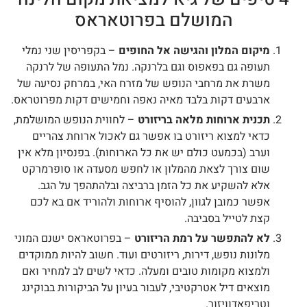
המושלם בפרוטאראס
מיקום המלון והגישה אל החופים
– בקפריסין שני נמלי
תעופה גם בפאפוס וגם בלרנקה. נמל התעופה של לרנקה
משרת את מרחבי הנופש של מזרח האי, במרחק נסיעה של
ארבעים דקות בלבד מאיה נאפה וחמישים דקות מפרוטראס.
תכנית ארוחות מלאה בריזורט
– לחווית הנופש המושלמת,
כדאי למצוא ריזורט בו אפשר גם לאכול ארוחת צהריים
וערב (בכמעט כולם יש את כל הארוחות). בפנסיון מלא אין
שום צורך לצאת מהמלון או לחפש מסעדה או סופרמרקט
אלא להשקיע את כל הזמן ברביצה ובלהתהפך על הגב.
אפשר כמובן לגוון, להוסיף ארוחות ולהוריד אם בא לכם
קצת לטייל בסביבה.
לא להתפשר על רמת הריזורט
– בפרוטאראס ישנם המוני
מלונות נופש, דירות, ריזורטים ועוד. חשוב להיות ממוקדים
ולמצוא מקומות טובים ומעלה. כדאי לשים לב למחיר ואם
מוצאים דיל אטרקטיבי, לעבור בעיון על הביקורות בבוקינג
וטריפאדוויזור.