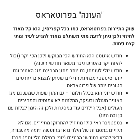
"העונה" בפרוטאראס
ק התיירות בפרוטאראס, כמו בכל קפריסין, הוא קל מאוד
יזוי ולכן ניתן לדעת מתי משתלם מאוד להגיע לעיר ומתי
ת פחות.
חודש אוגוסט הוא החודש הכי מבוקש ולכן הכי יקר (וכול
להיות יקר בהפרש ניכר משאר חודשי השנה)
חודש יולי לעומתו, גם יותר מתון מבחינת מזג האוויר וגם
יותר סימפטי מבחינת הדילים שניתן למצוא בריזורטים
הטובים יותר של פרוטאראס
חודש יוני הוא בכלל חלומי – גם המון שעות שמש, גם מזג
האוויר מעולה ובעיקר, המלונות לא עמוסים והמחירים
מעולים (אבל הילדים עוד במסגרות ולכן זה הזמן לבלות עם
בן ובת הזוג)
בספטמבר האי כולו מתחיל להתרוקן מתיירים. אם לא
תלויים במסגרות של הילדים או בחופשה יזומה מהעבודה,
כדאי להגיע בחודשי הביניים (יוני, תחילת יולי וספטמבר),