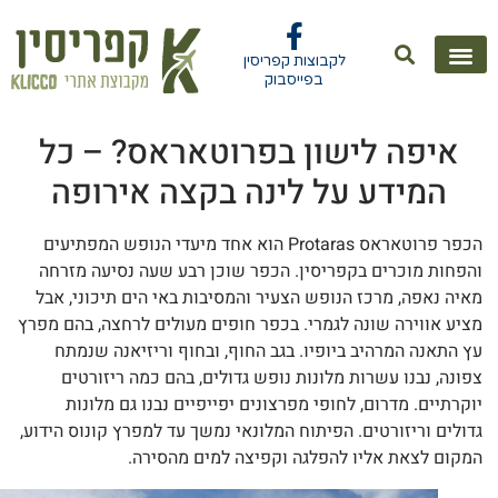
לקבוצות קפריסין
בפייסבוק
איפה לישון בפרוטאראס? – כל
המידע על לינה בקצה אירופה
הכפר פרוטאראס Protaras הוא אחד מיעדי הנופש המפתיעים
פחות מוכרים בקפריסין. הכפר שוכן רבע שעה נסיעה מזרחה
יה נאפה, מרכז הנופש הצעיר והמסיבות באי הים תיכוני, אבל
יע אווירה שונה לגמרי. בכפר חופים מעולים לרחצה, בהם מפרץ
 התאנה המרהיב ביופיו. בגב החוף, ובחוף וריזיאנה שנמתח
ונה, נבנו עשרות מלונות נופש גדולים, בהם כמה ריזורטים
קרתיים. מדרום, לחופי מפרצונים יפייפיים נבנו גם מלונות
ולים וריזורטים. הפיתוח המלונאי נמשך עד למפרץ קונוס הידוע,
קום לצאת אליו להפלגה וקפיצה למים מהסירה.