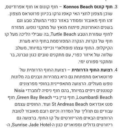
חוף קונוס Konnos Beach
– חוף קונוס או חוף אפרודיטס,
שוכן מצפון לחצי האי קאפו גרקו בכיוון פרוטראס מצפון.
זהו חוף מאובזר ומסודר באזור כפרי המשלב טבע וגם
בשנים האחרונות, פיתוח מואץ של מתקני נופש. ממזרח
לחוף שמורת הטבע Turtle Beach, בה שבילי הליכה מעל קו
חוף של נקרות. הנקרה המפורסמת בחוף היא מערת
הקיקלופ. החוף עצמו פופולארי וכייפי במיוחד, משלב
שלווה של איזור כפרי, עם מתקנים טובים כגון טברנה, בר
ומתקני ספורט ימי.
רצועת החוף הדרומית
– רצועת החוף הדרומית של
פרוטאראס מתפתחת גם היא במהירות ונבנים בה מלונות
נופש מעולים. הרצועה מתאפיינית בחופי מפרצונים
קטנטנים ויפים במיוחד, בהם חוף ניסיה לומברדי Nisia
Loumbardi Beach, חוף גרין ביי Green Bay Beach, חוף
סנט אנדראס St Andreas Beach ועוד. החופים עצמם
עבורים גם תהליך של הסדרה וכיום רובם מאובזר לטובת
הרוחצים הבאים מהריזורטים על קו החוף. ברצועה גם
ריזורטים גדולים ומפוארים כגון ה-Sunrise Jade Hotel, ה-