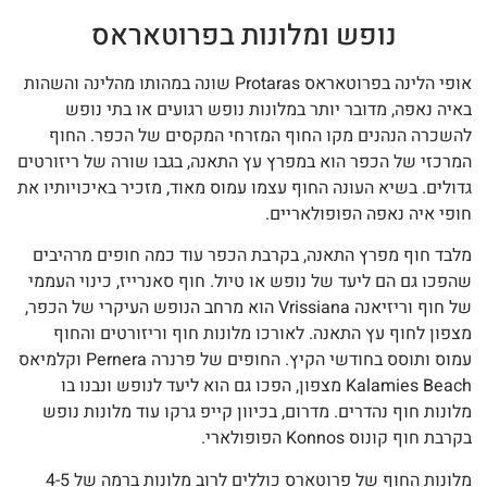
נופש ומלונות בפרוטאראס
אופי הלינה בפרוטאראס Protaras שונה במהותו מהלינה והשהות
יה נאפה, מדובר יותר במלונות נופש רגועים או בתי נופש
שכרה הנהנים מקו החוף המזרחי המקסים של הכפר. החוף
רכזי של הכפר הוא במפרץ עץ התאנה, בגבו שורה של ריזורטים
ולים. בשיא העונה החוף עצמו עמוס מאוד, מזכיר באיכויותיו את
פי איה נאפה הפופולאריים.
בד חוף מפרץ התאנה, בקרבת הכפר עוד כמה חופים מרהיבים
פכו גם הם ליעד של נופש או טיול. חוף סאנרייז, כינוי העממי
של חוף וריזיאנה Vrissiana הוא מרחב הנופש העיקרי של הכפר,
פון לחוף עץ התאנה. לאורכו מלונות חוף וריזורטים והחוף
עמוס ותוסס בחודשי הקיץ. החופים של פרנרה Pernera וקלמיאס
Kalamies Beach מצפון, הפכו גם הוא ליעד לנופש ונבנו בו
ונות חוף נהדרים. מדרום, בכיוון קייפ גרקו עוד מלונות נופש
ת חוף קונוס Konnos הפופולארי.
מלונות החוף של פרוטארס כוללים לרוב מלונות ברמה של 4-5