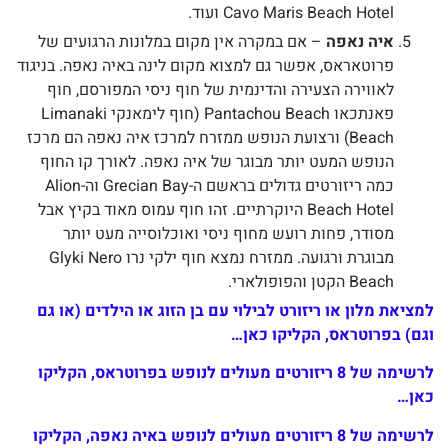
Cavo Maris Beach Hotel ועוד.
איה נאפה
– אם במקרה אין מקום במלונות הרגועים של
פרוטאראס, אפשר גם למצוא מקום לינה באיה נאפה. בניגוד
לאווירה הצעירה והדינמית של חוף ניסי המפורסם, חוף
פאנתכאו Pantachou Beach (חוף לימאנקי Limanaki
Beach) ורצועת הנופש ממזרח למרכז איה נאפה הם מרכז
הנופש המעט יותר מבוגר של איה נאפה. לאורך קו החוף
כמה ריזורטים גדולים בראשם ה-Grecian Bay וה-Alion
Beach Hotel היוקרתיים. זהו חוף עמוס מאוד בקיץ אבל
מסודר, פחות רועש מחוף ניסי ואוכלוסייה מעט יותר
מבוגרת ורגועה. ממזרח נמצא חוף ילקי נרו Glyki Nero
Beach הקטן והפופולארי.
ציאת מלון או ריזורט לבילוי עם בן הזוג או הילדים (או גם
ם) בפרוטראס, הקליקו כאן…
לרשימה של 8 ריזורטים מעולים לנופש בפרוטראס, הקליקו
ן…
לרשימה של 8 ריזורטים מעולים לנופש באיה נאפה, הקליקו