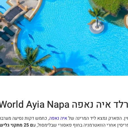
 WaterWorld Ayia Napa
ין. הפארק נמצא ליד המרינה של
איה נאפה
, כחמש דקות נסיעה מערבה 
יסין אחרי הוואטרמניה בחוף פאסורי שבלימסול, ע
ם 25 מתקני ג