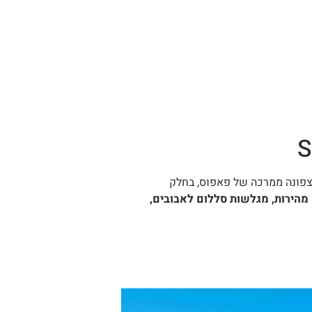
Leonardo Laura Beach, בתחומי הכפר הפופולארי כלורקאס Chlorakas, כעשר דקות צפונה ממרכה של פאפוס, בחלק
מהירות, מגלשות סללום לאבובים,