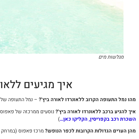
מגלשות מים
איך מגיעים ללאונ
מהו נמל התעופה הקרוב ללאונרדו לאורה ביץ'?
– נמל התעופה של פאפוס נמ
איך להגיע ברכב ללאונרדו לאורה ביץ'?
נוסעים ממרכזה של פאפוס על ה-E701, הכביש שרץ צפונה ממרכז פאפוס. שימו לב שכיוון הנסי
השכרת רכב בקפריסין, הקליקו כאן…
)
מהן הערים הגדולות הקרובות לכפר הנופש?
מרכז פאפוס (במרחק נס