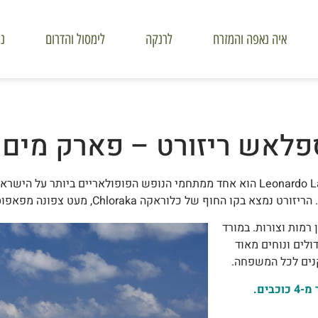
איה נאפה והמזרח
לרנקה
לימסול והדרום
ני
ספלאש ריזורט – פארק מים 
לאונרדו לאורה ביץ' והספלאש ריזורט Leonardo Laura Beach & Splash Resort הוא אחד ממתחמי הנופש ה
 החוף של כלוראקה Chloraka, מעט צפונה מפאפוס.
רמות וצורות. במורד
ולים ונוחים מאוד
קנים לכל המשפחה.
ים.