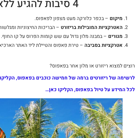
4 סיבות להגיע ללאונרדו לאורה ביץ' והספלאש ריזורט?
מיקום
– בכפר כלורקה מעט מצפון לפאפוס.
האטרקציות המובילות בריזורט
– הבריכות החיצוניות ומגלשות
מגורים
– במבנה מלון גדול עם שש קומות הפרוס על קו החוף.
אטרקציות בסביבה
– טירת פאפוס והטיילת ליד האתר הארכיאולו
רוצים למצוא ריזורט או מלון אחר בפאפוס?
לרשימה של ריזורטים ברמה של חמישה כוכבים בפאפוס
, הקליקו
לכל המידע על טיול בפאפוס, הקליקו כאן…