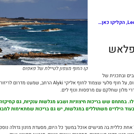
ספלאש
קו החוף מצפון לטיילת של פאפוס
בים ובתכנית של
הכל כלול. הריזורט נמצא על קו החוף של הכפר כלורקה מצפון לפאפוס, על ח
רי מלון שחלקם עם מרפסות ונוף לים.
. במתחם שש בריכות חיצוניות ושבע מגלשות ענקיות, גם קמיקזה 
 בעוד הילדים משתוללים במגלשות, יש גם בריכות שמתאימות למבוג
חת כללית בה מגישים אוכל במשך כל היום, מסעדת מזנון גדולה נוספת