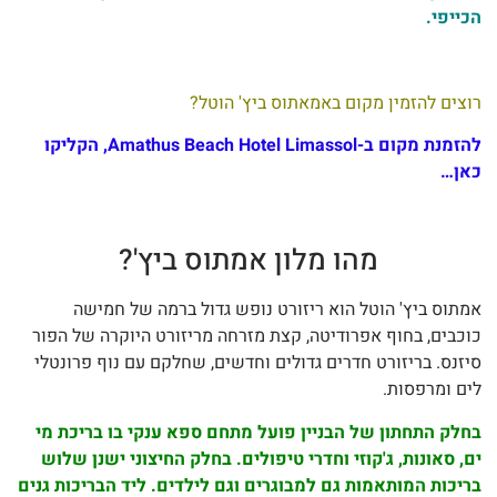
ייפי.
צים להזמין מקום באמאתוס ביץ' הוטל?
להזמנת מקום ב-Amathus Beach Hotel Limassol, הקליקו
ן…
מהו מלון אמתוס ביץ'?
תוס ביץ' הוטל הוא ריזורט נופש גדול ברמה של חמישה
כבים, בחוף אפרודיטה, קצת מזרחה מריזורט היוקרה של הפור
זנס. בריזורט חדרים גדולים וחדשים, שחלקם עם נוף פרונטלי
ם ומרפסות.
לק התחתון של הבניין פועל מתחם ספא ענקי בו בריכת מי
, סאונות, ג'קוזי וחדרי טיפולים. בחלק החיצוני ישנן שלוש
יכות המותאמות גם למבוגרים וגם לילדים. ליד הבריכות גנים