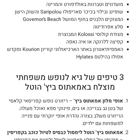
מועדונים וטברנות באולדפורט והמרינה
שופינג ובילוי בכיכר סאריפולו Saripolou והשוק הישן
המצוקים הלבנים בחוף המושל Governor’s Beach
סלע אפרודיטה
מצודת קולוסי Kolossi המבוצרת
קפיצה ללרנקה או איה נאפה
האמפיתיאטרון באתר הארכיאולוגי קוריון Kourion ומקדש
אפולו בהילטס Hylates
3 טיפים של גיא לנופש משפחתי
מוצלח באמאתוס ביץ' הוטל
אופי מלון אמאתוס ביץ'
– ריזורט נופש קפריסאי קלאסי
של בטן גב בבריכה או בים, פינוקי ספא ואוכל מעולה.
הריזורט משלב בצורה נהדרת אופי יוקרתי עם פנייה
למשפחות עם ילדים.
אמאתוס ביץ' הוטל לימסול כבסיס לטיול כוכב בקפריסין
– מיקומו של המלון מאפשר לטייל ולחוות את קפריסין