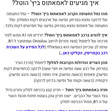
איך מגיעים לאמאתוס ביץ' הוטל?
ו נמל התעופה הקרוב לאמאתוס ביץ' הוטל?
– נמל התעופה
 לרנקה נמצא במרחק נסיעה של ארבעים דקות הממלון. נמל
עופה של פאפוס נמצא במרחק נסיעה של חמישים דקות בלבד.
ך להגיע ברכב לאמאתוס ביץ' הוטל?
יורדים מה-A1 ממש לפני
מרכזה של לימסול (מצד מזרח) לרחוב Onisilou שמתחבר ל-B1.
מו לב שכיוון הנסיעה הוא בשמאל!!! (
לכל המידע על השכרת
ב בקפריסין, הקליקו כאן…
)
ן הערים הגדולות הקרובות למלון?
לימסול (מרכז העיר
רחק של רבע שעה נסיעה או חצי שעה) לרנקה (כחמישים דקות
יעה), פאפוס (כשעה נסיעה), איה נאפה (כשעה ורבע נסיעה),
קוסיה (כשעה וקצת של נסיעה בכיוון לרנקה)
יה באמאתוס ביץ' הוטל
– חניון קטן בכניסה למלון וחניון גדול
ד השני של הכביש. ישנו חניון ענק בשטח פתוח מהצד השני
ממול הכניסה למלון.