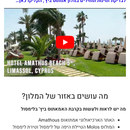
דיקת זמינות ומחירים במלון אמתוס ביץ', הקליקו כאן…
מה עושים באזור של המלון?
 יש לראות ולעשות בקרבת האמאתוס ביץ' בלימסול
האתר הארכיאולוגי אמתואוס Amathous
המולוס Molos הטיילת היפה של לימסול וטירת לימסול