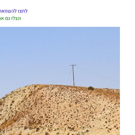
לחצו להשוואת
ונצלו גם א