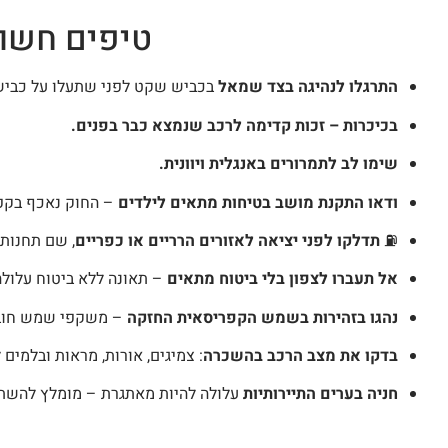
טיפים חשוב
התרגלו לנהיגה בצד שמאל
בכביש שקט לפני שתעלו על כביש
בכיכרות – זכות קדימה לרכב שנמצא כבר בפנים.
שימו לב לתמרורים באנגלית ויוונית.
ודאו התקנת מושב בטיחות מתאים לילדים
– החוק נאכף בקפד
⛽
תדלקו לפני יציאה לאזורים הרריים או כפריים
, שם תחנות 
אל תעברו לצפון בלי ביטוח מתאים
– תאונה ללא ביטוח עלולה 
נהגו בזהירות בשמש הקפריסאית החזקה
– משקפי שמש חובה
בדקו את מצב הרכב בהשכרה
: צמיגים, אורות, מראות ובלמים 
חניה בערים התיירותיות
עלולה להיות מאתגרת – מומלץ להשתמ