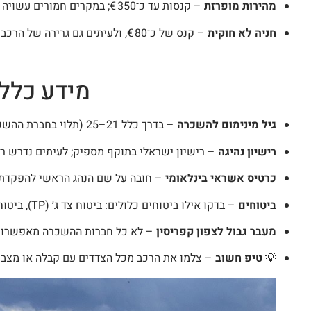
מהירות מופרזת
– קנסות עד כ־350 €; במקרים חמורים עשויה להיות שלילת רישיון זמנית.
חניה לא חוקית
– קנס של כ־80 €, ולעיתים גם גרירה של הרכב או הקטנוע.
מידע כלל
גיל מינימום להשכרה
– בדרך כלל 21–25 (תלוי בחברת ההשכרה ובסוג הרכב).
רישיון נהיגה
– רישיון ישראלי בתוקף מספיק; לעיתים נדרש רישיון
כרטיס אשראי בינלאומי
– חובה על שם הנהג הראשי להפקדת 
ביטוחים
– בדקו אילו ביטוחים כלולים: ביטוח צד ג׳ (TP), ביטוח נזק עצמי (CDW) ועוד; מומלץ לשדרג לביטוח מלא.
מעבר גבול לצפון קפריסין
– לא כל חברות ההשכרה מאפשרות מ
💡
טיפ חשוב
– צלמו את הרכב מכל הצדדים עם קבלה או מצב ה