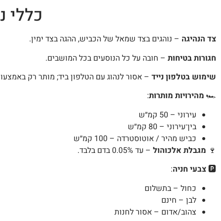
כללי נ
צד הנהיגה
– נוהגים בצד שמאל של הכביש, ההגה בצד ימין.
חגורות בטיחות
– חובה על כל הנוסעים בכל המושבים.
שימוש בטלפון נייד
– אסור לנהוג עם הטלפון ביד; מותר רק באמצעות דיבורית (
🏎️
מהירויות מותרות
:
עירוני – 50 קמ״ש
בין־עירוני – 80 קמ״ש
כביש מהיר / אוטוסטרדה – 100 קמ״ש
🍷
מגבלת אלכוהול
– עד 0.05% בדם בלבד.
🅿️
צבעי חניה
:
כחול – בתשלום
לבן – חינם
צהוב/אדום – אסור לחנות