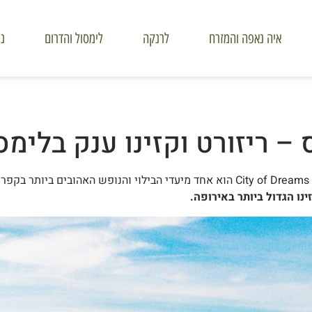
איה נאפה והמזרח
לרנקה
לימסול והדרום
ני
– ריזורט וקזינו ענק בלימס
ריזורט הקזינו הענק של סיטי אוף דרימס מדיטרניאן City of Dreams Mediterranean הוא אחד מיעדי הביל
ינו הגדול ביותר באירופה.