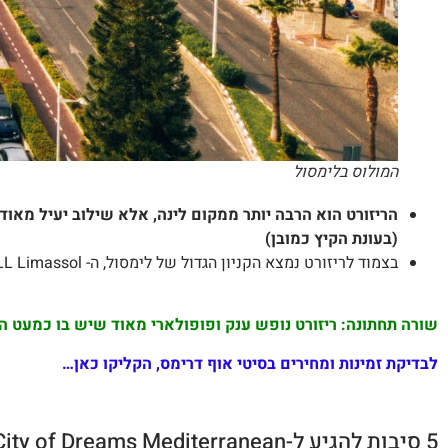
המולוס בלימסול
(בעונת הקיץ כמובן)
בצמוד לריזורט נמצא הקניון הגדול של לימסול, ה- MY MALL Limassol, בו חנויות, מסעדות מזון מהיר, אולם באולינג ומשטח החלקה על קרח
שורה תחתונה: ריזורט נופש ענק ופופולארי מאוד שיש בו כמעט ה
לבדיקת זמינות ומחירים בסיטי אוף דרימס, הקליקו כאן…
5 סיבות להגיע ל-City of Dreams Mediterranean בלימסול?