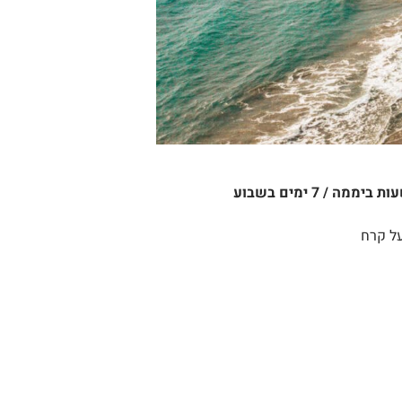
הריזורט הוא הרבה יותר ממקום לינה, אלא שילוב יעיל מאוד של מרכז בידור + נופש, המספק את כל צרכי האורחים במשך 24 שעות ביממה / 7 ימים בשבוע