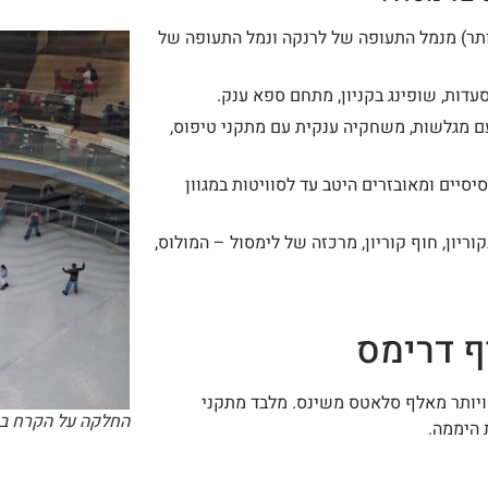
ותר) מנמל התעופה של לרנקה ונמל התעופה של
סעדות, שופינג בקניון, מתחם ספא ענק.
עם מגלשות, משחקיה ענקית עם מתקני טיפוס,
וון של חדרים לזוגות ומשפחות, מחדרי Premier בסיסיים ומאובזרים היטב עד לסוויטות במגוון
וריון, חוף קוריון, מרכזה של לימסול – המולוס,
ף דרימס
ויותר מאלף סלאטס משינס. מלבד מתקני
החלקה על הקרח במ
 היממה.