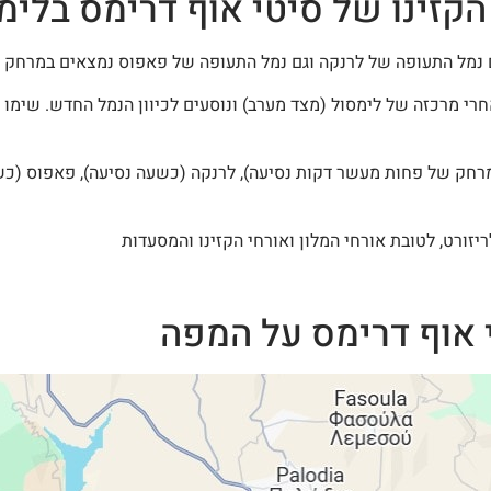
הקזינו של סיטי אוף דרימס בלימ
נמל התעופה של לרנקה וגם נמל התעופה של פאפוס נמצאים במרחק 
ה-A1 ממש אחרי מרכזה של לימסול (מצד מערב) ונוסעים לכיוון הנמל החדש. שי
רחק של פחות מעשר דקות נסיעה), לרנקה (כשעה נסיעה), פאפוס (כש
ריזורט, לטובת אורחי המלון ואורחי הקזינו והמסעדות
 אוף דרימס על המפה