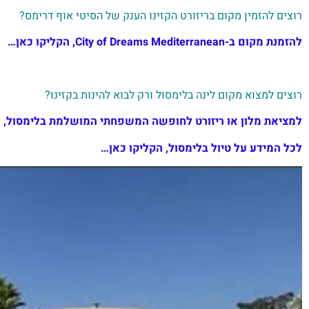
רוצים להזמין מקום בריזורט הקזינו הענק של הסיטי אוף דרימס?
להזמנת מקום ב-City of Dreams Mediterranean, הקליקו כאן…
רוצים למצוא מקום לינה בלימסול ורק לבוא להינות בקזינו?
למציאת מלון או ריזורט לחופשה המשפחתי המושלמת בלימסול, ה
לכל המידע על טיול בלימסול, הקליקו כאן…