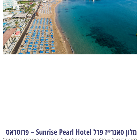
מלון סאנרייז פרל Sunrise Pearl Hotel – פרוטראס
סאנרייז פרל – מלון יוקרה בטיילת של פרוטראס סאנרייז פרל הוטל